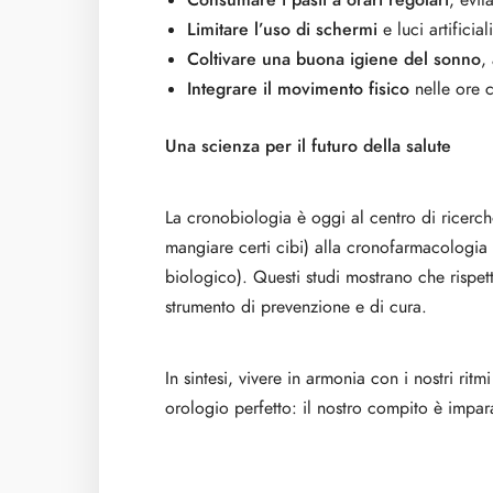
Consumare i pasti a orari regolari
, evit
Limitare l’uso di schermi
e luci artificial
Coltivare una buona igiene del sonno
,
Integrare il movimento fisico
nelle ore c
Una scienza per il futuro della salute
La cronobiologia è oggi al centro di ricerch
mangiare certi cibi) alla cronofarmacologia 
biologico). Questi studi mostrano che rispett
strumento di prevenzione e di cura.
In sintesi, vivere in armonia con i nostri rit
orologio perfetto: il nostro compito è impar