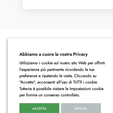
Abbiamo a cuore la vostra Privacy
Utilizziamo i cookie sul nostro sito Web per offrirti
l'esperienza più pertinente ricordando le tue
preferenze e ripetendo le visite. Cliccando su
"Accetta", acconsenti all'uso di TUTTI i cookie.
Contatti
Esplora
Tuttavia è possibile visitare le Impostazioni cookie
per fornire un consenso controllato.
info@stefaniacazzavillan.it
Home
Invia una mail
Chi Sono
ACCETTA
RIFIUTA
I Miei Libri