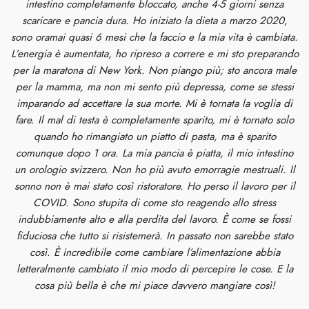
intestino completamente bloccato, anche 4-5 giorni senza
scaricare e pancia dura. Ho iniziato la dieta a marzo 2020,
sono oramai quasi 6 mesi che la faccio e la mia vita è cambiata.
L’energia è aumentata, ho ripreso a correre e mi sto preparando
per la maratona di New York. Non piango più; sto ancora male
per la mamma, ma non mi sento più depressa, come se stessi
imparando ad accettare la sua morte. Mi è tornata la voglia di
fare. Il mal di testa è completamente sparito, mi è tornato solo
quando ho rimangiato un piatto di pasta, ma è sparito
comunque dopo 1 ora. La mia pancia è piatta, il mio intestino
un orologio svizzero. Non ho più avuto emorragie mestruali. Il
sonno non è mai stato così ristoratore. Ho perso il lavoro per il
COVID. Sono stupita di come sto reagendo allo stress
indubbiamente alto e alla perdita del lavoro. È come se fossi
fiduciosa che tutto si risistemerà. In passato non sarebbe stato
così. È incredibile come cambiare l’alimentazione abbia
letteralmente cambiato il mio modo di percepire le cose. E la
cosa più bella è che mi piace davvero mangiare così!