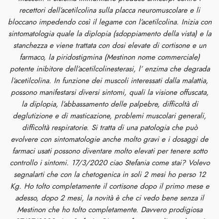
recettori dell’acetilcolina sulla placca neuromuscolare e li
bloccano impedendo così il legame con l’acetilcolina. Inizia con
sintomatologia quale la diplopia (sdoppiamento della vista) e la
stanchezza e viene trattata con dosi elevate di cortisone e un
farmaco, la piridostigmina (Mestinon nome commerciale)
potente inibitore dell’acetilcolinesterasi, l’ enzima che degrada
l’acetilcolina. In funzione dei muscoli interessati dalla malattia,
possono manifestarsi diversi sintomi, quali la visione offuscata,
la diplopia, l’abbassamento delle palpebre, difficoltà di
deglutizione e di masticazione, problemi muscolari generali,
difficoltà respiratorie. Si tratta di una patologia che può
evolvere con sintomatologie anche molto gravi e i dosaggi de
farmaci usati possono diventare molto elevati per tenere sotto
controllo i sintomi. 17/3/2020 ciao Stefania come stai? Volevo
segnalarti che con la chetogenica in soli 2 mesi ho perso 12
Kg. Ho tolto completamente il cortisone dopo il primo mese e
adesso, dopo 2 mesi, la novità è che ci vedo bene senza il
Mestinon che ho tolto completamente. Davvero prodigiosa