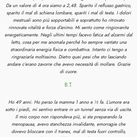
Da un valore di 4 ora siamo a 2,48. Sparito il reflusso gastrico,
sparito il mal di schiena lombare, spariti i mal di testa. I dolori
mestruali sono più sopportabili e soprattutto ho ritrovato
rinnovata vitalità e forza d’animo. Mi sento come ringiovanita
energeticamente. Negli ultimi tempi facevo fatica ad alzarmi dal
letto, cosa per me anomala perché ho sempre vantato una
straordinaria energia fisica e combattiva. Intanto ci tengo a
ringraziarla moltissimo. Dietro quei pesi che sto lasciando
andare c’erano zavorre che avevo necessità di mollare. Grazie
di cuore.
B.T.
Ho 49 anni. Ho perso la mamma 1 anno e ½ fa. L’umore era
sotto i piedi, mi sentivo entrare in un tunnel senza via di uscita.
Il mio corpo non rispondeva più, si sta preparando la
menopausa, avevo stanchezza invalidante, emorragie che
dovevo bloccare con il tranex, mal di testa fuori controllo,