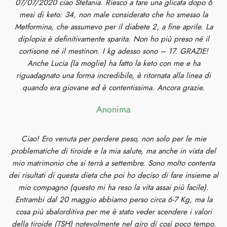
07/07/2020 ciao Stefania. Riesco a fare una glicata dopo 6
mesi di keto: 34, non male considerato che ho smesso la
Metformina, che assumevo per il diabete 2, a fine aprile. La
diplopia è definitivamente sparita. Non ho più preso né il
cortisone né il mestinon. I kg adesso sono – 17. GRAZIE!
Anche Lucia (la moglie) ha fatto la keto con me e ha
riguadagnato una forma incredibile, è ritornata alla linea di
quando era giovane ed è contentissima. Ancora grazie.
Anonima
Ciao! Ero venuta per perdere peso, non solo per le mie
problematiche di tiroide e la mia salute, ma anche in vista del
mio matrimonio che si terrà a settembre. Sono molto contenta
dei risultati di questa dieta che poi ho deciso di fare insieme al
mio compagno (questo mi ha reso la vita assai più facile).
Entrambi dal 20 maggio abbiamo perso circa 6-7 Kg, ma la
cosa più sbalorditiva per me è stato veder scendere i valori
della tiroide (TSH) notevolmente nel giro di così poco tempo.