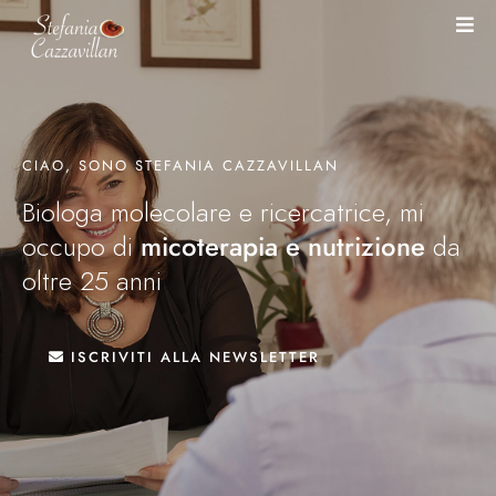
CIAO, SONO STEFANIA CAZZAVILLAN
Biologa molecolare e ricercatrice, mi
occupo di
micoterapia e nutrizione
da
oltre 25 anni
ISCRIVITI ALLA NEWSLETTER