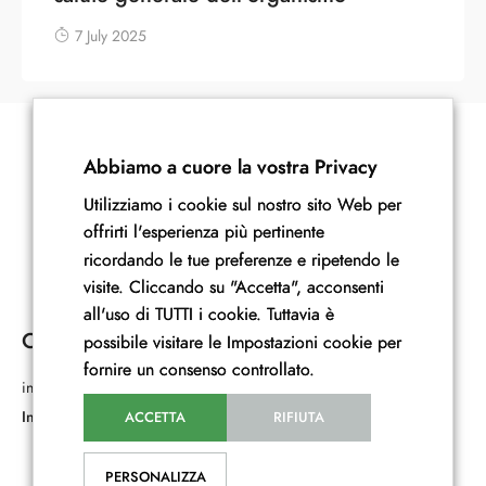
7 July 2025
Abbiamo a cuore la vostra Privacy
Utilizziamo i cookie sul nostro sito Web per
offrirti l'esperienza più pertinente
ricordando le tue preferenze e ripetendo le
visite. Cliccando su "Accetta", acconsenti
all'uso di TUTTI i cookie. Tuttavia è
Contatti
Esplora
possibile visitare le Impostazioni cookie per
fornire un consenso controllato.
info@stefaniacazzavillan.it
Home
Invia una mail
Chi Sono
ACCETTA
RIFIUTA
I Miei Libri
Consulenze
PERSONALIZZA